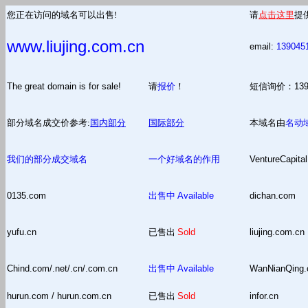
您正在访问的域名可以出售!
请
点击这里
提
www.liujing.com.cn
email:
139045
The great domain is for sale!
请
报价
！
短信询价：13
部分域名成交价参考:
国内部分
国际部分
本域名由
名动
我们的部分成交域名
一个好域名的作用
VentureCapital
0135.com
出售中
Available
dichan.com
yufu.cn
已售出
Sold
liujing.com.cn
Chind.com/.net/.cn/.com.cn
出售中
Available
WanNianQing
hurun.com / hurun.com.cn
已售出
Sold
infor.cn