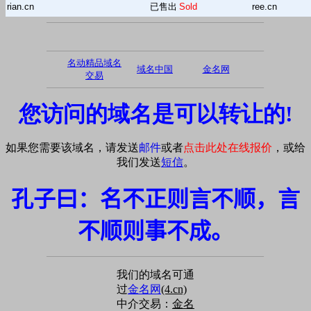
rian.cn
已售出
Sold
ree.cn
名动精品域名
域名中国
金名网
交易
您访问的域名是可以转让的!
如果您需要该域名，请发送
邮件
或者
点击此处在线报价
，或给
我们发送
短信
。
孔子曰：名不正则言不顺，言
不顺则事不成。
我们的域名可通
过
金名网
(4.cn)
中介交易：
金名